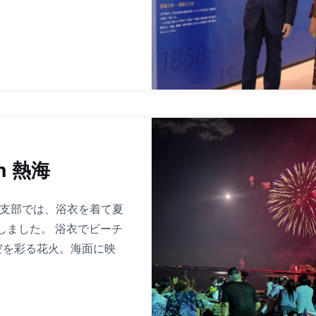
n 熱海
岡支部では、浴衣を着て夏
しました。 浴衣でビーチ
空を彩る花火。海面に映