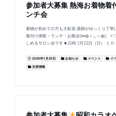
参加者大募集 熱海お着物着付
ンチ会
着物が初めての方も大歓迎 講師がゆっくり丁寧
着付け体験・ランチ・お散歩(⋈◍＞◡＜◍)。✧
しめるサロン会です ■ 日時 2月22日（日） １０:３0
2026年1月25日
お知らせ
イベント
イ
支部情報
参加者大募集
昭和カラオ