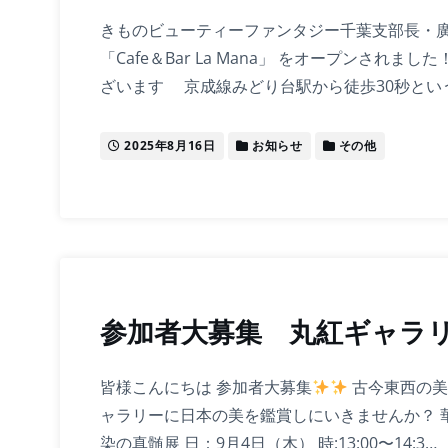
きものビューティーファンタジー千葉支部長・
「Cafe＆Bar La Mana」 をオープンされま
ざいます 京成線みどり台駅から徒歩30秒とい
2025年8月16日
お知らせ
その他
参加者大募集 丸紅ギャラ
皆様こんにちは 参加者大募集
古今東西の美
ャラリーに日本の美を鑑賞しにいきませんか？ 華
染の真髄展 日：9月4日（木） 時:13:00〜14:3…