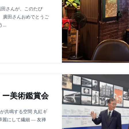
廣田さんが、このたび
した！ 廣田さんおめでとうご
う…
リー美術鑑賞会
が共鳴する空間 丸紅ギ
麗にして繊細 ― 友禅