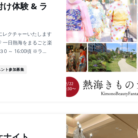
け体験 & ラ
にレクチャーいたします
♡ 一日熱海をまるごと楽
 ～ 16:00頃 ※ラ…
ベント参加募集
ケナイト