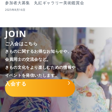
参加者大募集 丸紅ギャラリー美術鑑賞会
2025年8月16日
JOIN
ご入会はこちら
きものに関するお得なお知らせや、
会員同士の交流会など、
きもの文化をより楽しむための情報や
イベントを発信いたします。
入会する